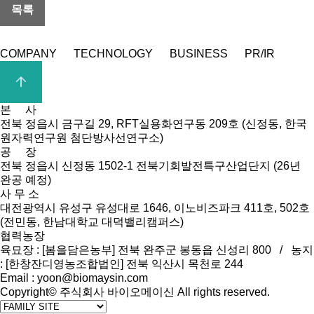
COMPANY
TECHNOLOGY
BUSINESS
PR/IR
본 사
전북 정읍시 금구길 29, RFT실용화연구동 209호 (신정동, 한국
원자력연구원 첨단방사선연구소)
공 장
전북 정읍시 신정동 1502-1 전북기회발전특구산업단지 (26년
완공 예정)
사 무 소
대전광역시 유성구 유성대로 1646, 이노비즈파크 411호, 502호
(전민동, 한남대학교 대덕밸리캠퍼스)
협력농장
육묘장 : [봄을담은농부] 전북 완주군 봉동읍 신성리 800 / 농지
: [한창잔디영농조합법인] 전북 익산시 목천로 244
Email : yoon@biomaysin.com
Copyright© 주식회사 바이오메이신 All rights reserved.