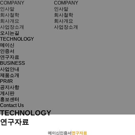
COMPANY
COMPANY
인사말
인사말
회사철학
회사철학
회사개요
회사개요
사업장소개
사업장소개
오시는길
오시는길
TECHNOLOGY
TECHNOLOGY
메이신
메이신
인증서
인증서
연구자료
연구자료
BUSINESS
BUSINESS
사업안내
사업안내
제품소개
제품소개
PR/IR
PR/IR
공지사항
공지사항
게시판
게시판
홍보센터
홍보센터
Contact Us
Contact Us
TECHNOLOGY
연구자료
메이신
인증서
연구자료