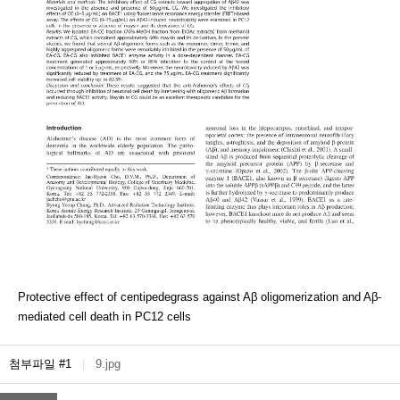
Protective effect of centipedegrass against Aβ oligomerization and Aβ-
mediated cell death in PC12 cells
첨부파일 #1
|
9.jpg