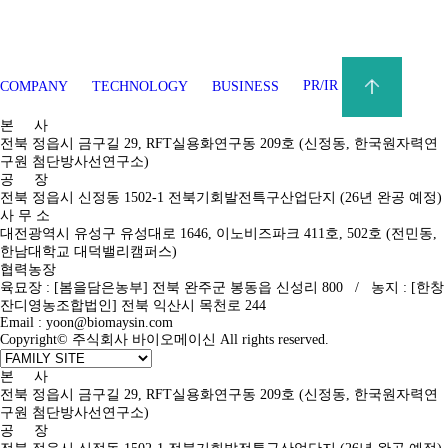
COMPANY
TECHNOLOGY
BUSINESS
PR/IR
본 사
전북 정읍시 금구길 29, RFT실용화연구동 209호 (신정동, 한국원자력연
구원 첨단방사선연구소)
공 장
전북 정읍시 신정동 1502-1 전북기회발전특구산업단지 (26년 완공 예정)
사 무 소
대전광역시 유성구 유성대로 1646, 이노비즈파크 411호, 502호 (전민동,
한남대학교 대덕밸리캠퍼스)
협력농장
육묘장 : [봄을담은농부] 전북 완주군 봉동읍 신성리 800 / 농지 : [한창
잔디영농조합법인] 전북 익산시 목천로 244
Email : yoon@biomaysin.com
Copyright© 주식회사 바이오메이신 All rights reserved.
본 사
전북 정읍시 금구길 29, RFT실용화연구동 209호 (신정동, 한국원자력연
구원 첨단방사선연구소)
공 장