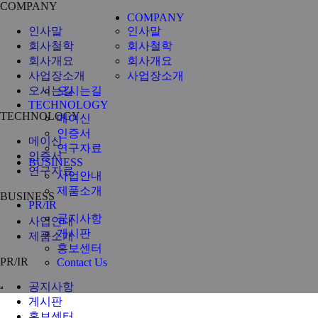
COMPANY
COMPANY
인사말
인사말
회사철학
회사철학
회사개요
회사개요
사업장소개
사업장소개
오시는길
오시는길
TECHNOLOGY
TECHNOLOGY
메이신
인증서
메이신
연구자료
인증서
BUSINESS
연구자료
사업안내
제품소개
BUSINESS
PR/IR
공지사항
사업안내
게시판
제품소개
홍보센터
PR/IR
Contact Us
공지사항
게시판
홍보센터