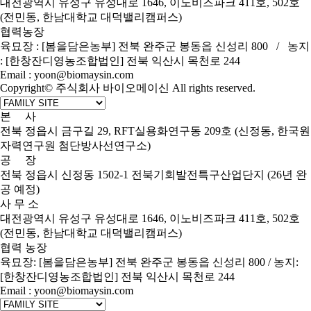
대전광역시 유성구 유성대로 1646, 이노비즈파크 411호, 502호
(전민동, 한남대학교 대덕밸리캠퍼스)
협력농장
육묘장 : [봄을담은농부] 전북 완주군 봉동읍 신성리 800 / 농지
: [한창잔디영농조합법인] 전북 익산시 목천로 244
Email : yoon@biomaysin.com
Copyright© 주식회사 바이오메이신 All rights reserved.
본 사
전북 정읍시 금구길 29, RFT실용화연구동 209호 (신정동, 한국원
자력연구원 첨단방사선연구소)
공 장
전북 정읍시 신정동 1502-1 전북기회발전특구산업단지 (26년 완
공 예정)
사 무 소
대전광역시 유성구 유성대로 1646, 이노비즈파크 411호, 502호
(전민동, 한남대학교 대덕밸리캠퍼스)
협력 농장
육묘장: [봄을담은농부] 전북 완주군 봉동읍 신성리 800 / 농지:
[한창잔디영농조합법인] 전북 익산시 목천로 244
Email : yoon@biomaysin.com