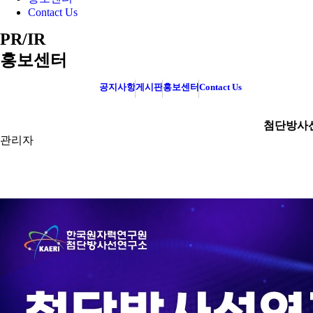
Contact Us
PR/IR
홍보센터
공지사항
게시판
홍보센터
Contact Us
첨단방사선연
관리자