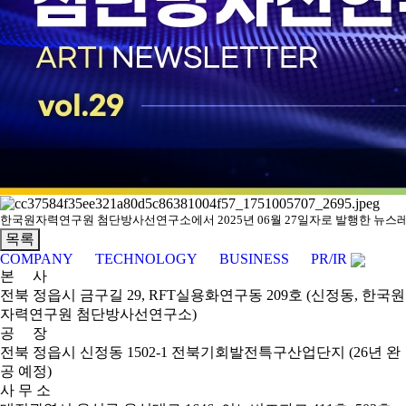
한국원자력연구원
첨단방사선연구소에서
2025
년
06
월
27
일자로
발행한
뉴스
COMPANY
TECHNOLOGY
BUSINESS
PR/IR
본 사
전북 정읍시 금구길 29, RFT실용화연구동 209호 (신정동, 한국원
자력연구원 첨단방사선연구소)
공 장
전북 정읍시 신정동 1502-1 전북기회발전특구산업단지 (26년 완
공 예정)
사 무 소